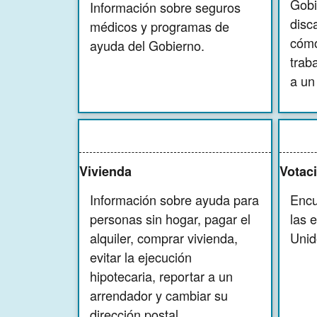
Gobi
Información sobre seguros
disc
médicos y programas de
cómo
ayuda del Gobierno.
trab
a un 
Vivienda
Votac
Información sobre ayuda para
Encu
personas sin hogar, pagar el
las 
alquiler, comprar vivienda,
Unid
evitar la ejecución
hipotecaria, reportar a un
arrendador y cambiar su
dirección postal.