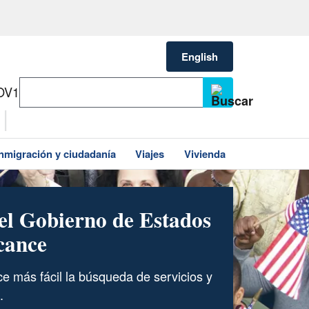
English
OV1
Inmigración y ciudadanía
Viajes
Vivienda
el Gobierno de Estados
cance
 más fácil la búsqueda de servicios y
.