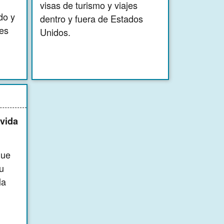
visas de turismo y viajes
do y
dentro y fuera de Estados
les
Unidos.
 vida
que
u
la