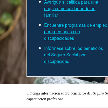
Averigüe si califica para una
paga como cuidador de un
familiar
Encuentre programas de empleo
para personas con
discapacidades
Infórmese sobre los beneficios
del Seguro Social por
discapacidad
Obtenga información sobre beneficios del Seguro So
capacitación profesional.