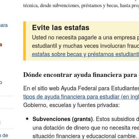
técnica, desde subvenciones, préstamos y becas, hasta pro
para
Evite las estafas
Usted no necesita pagarle a una empresa p
a
estudiantil y muchas veces involucran frau
estafas sobre becas y préstamos estudianti
Dónde encontrar ayuda financiera para 
o
En el sitio web Ayuda Federal para Estudiant
tipos de ayuda financiera para estudiar (en ing
Gobierno, escuelas y fuentes privadas:
. Estos subsidios 
Subvenciones (grants)
l
una dotación de dinero que no necesita r
o de
situación financiera y educacional cambie.