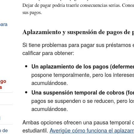
Dejar de pagar podría traerle consecuencias serias. Conoz
sus pagos.
para
Aplazamiento y suspensión de pagos de p
Si tiene problemas para pagar sus préstamos e
calificar para obtener:
Un aplazamiento de los pagos (deferme
pospone temporalmente, pero los interese
ago
acumulándose.
s
Una suspensión temporal de cobros (fo
pagos se suspenden o se reducen, pero lo
acumulándose.
l
Ambas opciones ofrecen una pausa temporal d
estudiantil.
Averigüe cómo funciona el aplazam
o de