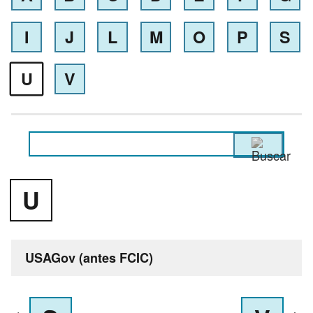
I
J
L
M
O
P
S
U
V
U
USAGov (antes FCIC)