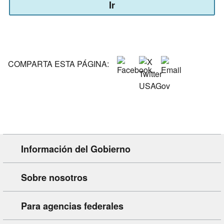
Ir
o
escriba
el
estado
o
territorio::
COMPARTA ESTA PÁGINA:
Información del Gobierno
Sobre nosotros
Para agencias federales